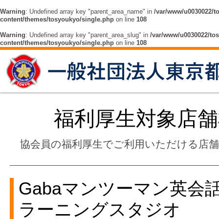
Warning
: Undefined array key "parent_area_name" in
/var/www/u0030022/t
content/themes/tosyoukyo/single.php
on line
108
Warning
: Undefined array key "parent_area_slug" in
/var/www/u0030022/tos
content/themes/tosyoukyo/single.php
on line
108
福利厚生対象店舗
協会員の福利厚生でご利用いただける店
Gabaマンツーマン英会
ラーニングスタジオ