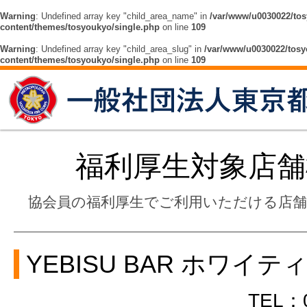
Warning
: Undefined array key "child_area_name" in
/var/www/u0030022/tos
content/themes/tosyoukyo/single.php
on line
109
Warning
: Undefined array key "child_area_slug" in
/var/www/u0030022/tosy
content/themes/tosyoukyo/single.php
on line
109
福利厚生対象店舗
協会員の福利厚生でご利用いただける店
YEBISU BAR ホワイ
TEL：0